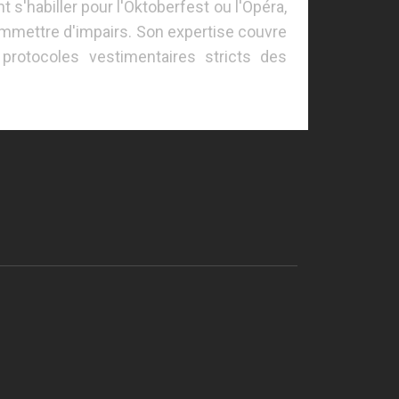
'habiller pour l'Oktoberfest ou l'Opéra,
mmettre d'impairs. Son expertise couvre
 protocoles vestimentaires stricts des