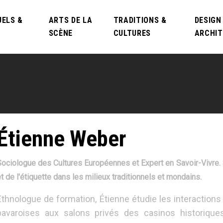
UELS &
ARTS DE LA
TRADITIONS &
DESIGN
SCÈNE
CULTURES
ARCHI
Étienne Weber
ociologue des Cultures Européennes et Expert en Savoir-Vivre. Sp
t de l'étiquette dans les milieux traditionnels et mondains.
Ethnologue de formation, Étienne étudie les interactions
bavaroises aux salons privés des casinos historiques