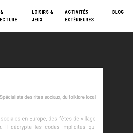
 &
LOISIRS &
ACTIVITÉS
BLOG
TECTURE
JEUX
EXTÉRIEURES
écialiste des rites sociaux, du folklore local
 sociales en Europe, des fêtes de village
. Il décrypte les codes implicites qui