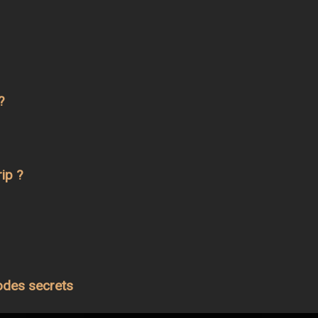
?
ip ?
odes secrets